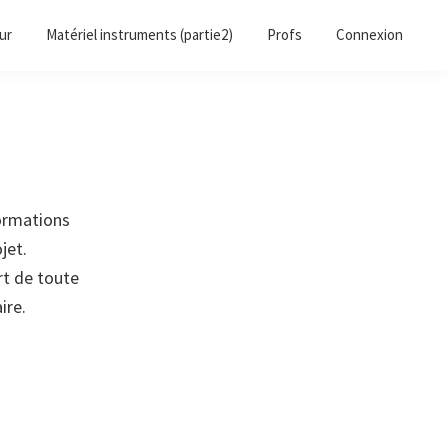
ur
Matériel instruments (partie2)
Profs
Connexion
formations
jet.
rt de toute
ire.